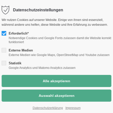
selm.de
Sc
Datenschutzeinstellungen
Rathaus &
Bauen &
Umwelt &
Wir nutzen Cookies auf unserer Website. Einige von ihnen sind essenziell,
Bürgerthemen
Wirtschaft
Klimaschutz
während andere uns helfen, diese Website und Ihre Erfahrung zu verbessern.
Erforderlich*
Notwendige Cookies und Google Fonts zulassen damit die Website korrekt
funktioniert
Externe Medien
Externe Medien wie Google Maps, OpenStreetMap und Youtube zulassen
Statistik
Google Analytics und Matomo Analytics zulassen
Datenschutzerklärung
Impressum