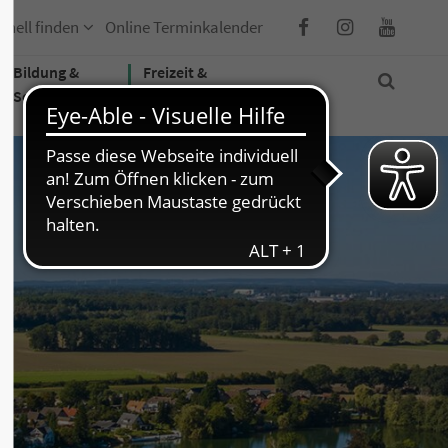
hnell finden
Online Terminkalender
Bildung &
Freizeit &
Soziales
Tourismus