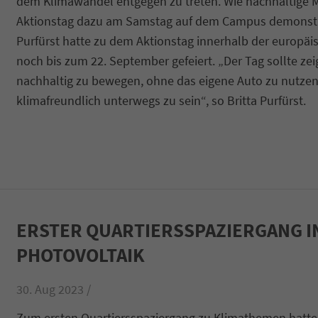
dem Klimawandel entgegen zu treten. Wie nachhaltige M
Aktionstag dazu am Samstag auf dem Campus demonstrier
Purfürst hatte zu dem Aktionstag innerhalb der europä
noch bis zum 22. September gefeiert. „Der Tag sollte zei
nachhaltig zu bewegen, ohne das eigene Auto zu nutze
klimafreundlich unterwegs zu sein“, so Britta Purfürst.
ERSTER QUARTIERSSPAZIERGANG 
PHOTOVOLTAIK
30. Aug 2023 /
Zum ersten Quartiersspaziergang zu Klimathemen hatte