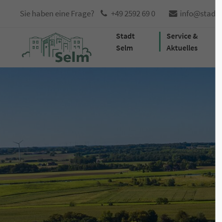
Sie haben eine Frage?
+49 2592 69 0
info@stadt
Stadt
Service &
Selm
Aktuelles