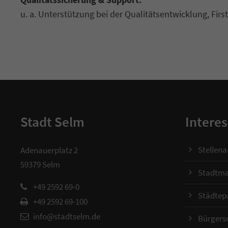
u. a. Unterstützung bei der Qualitätsentwicklung, Fir
Stadt Selm
Interes
Stellen
Adenauerplatz 2
59379 Selm
Stadtma
+49 2592 69-0
Städtep
+49 2592 69-100
info@stadtselm.de
Bürgers