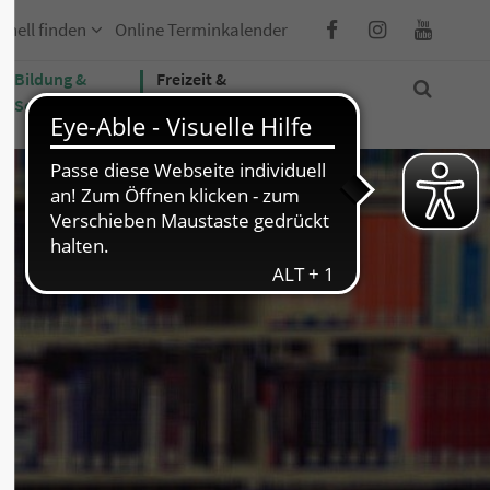
hnell finden
Online Terminkalender
Bildung &
Freizeit &
Soziales
Tourismus