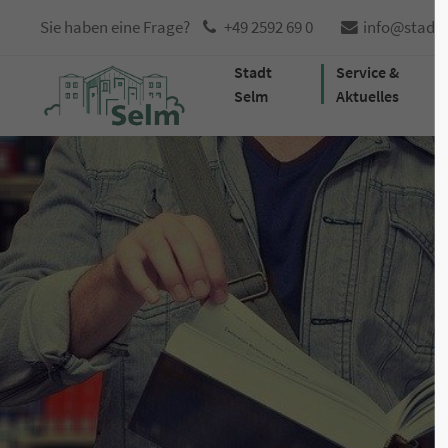
Sie haben eine Frage?
+49 2592 69 0
info@stadt
Stadt
Service &
Selm
Aktuelles