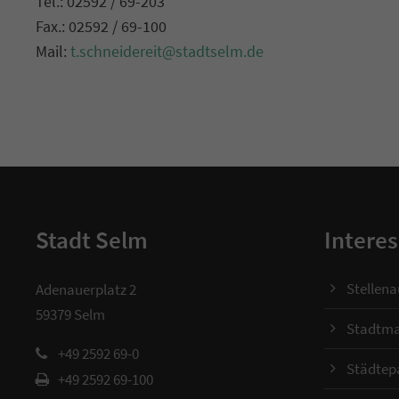
Tel.: 02592 / 69-203
Fax.: 02592 / 69-100
Mail:
t.schneidereit@stadtselm.de
Stadt Selm
Interes
Stellen
Adenauerplatz 2
59379 Selm
Stadtma
+49 2592 69-0
Städtep
+49 2592 69-100