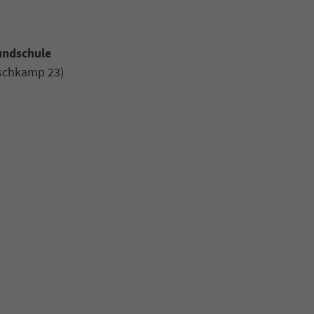
undschule
uschkamp 23)