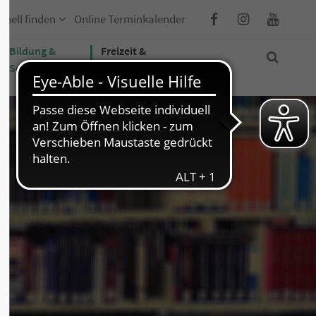
hnell finden
Online Terminkalender
Bildung &
Freizeit &
Soziales
Tourismus