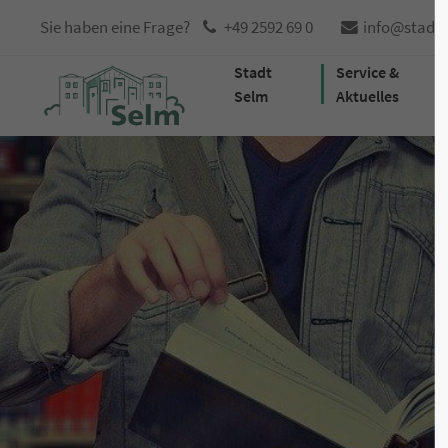
Sie haben eine Frage?
+49 2592 69 0
info@stadt
Stadt
Service &
Selm
Aktuelles