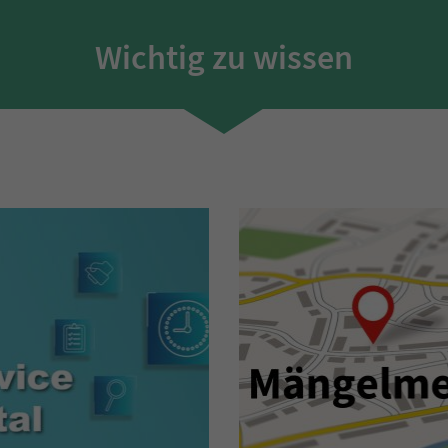
Wichtig zu wissen
rviceportal
Mängelmel
ier finden Sie alle
stleistungen der Stadt
zum Mängelmelde
Selm.
m Serviceportal >>