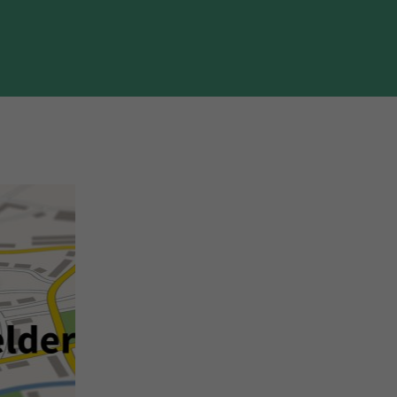
der
r>>