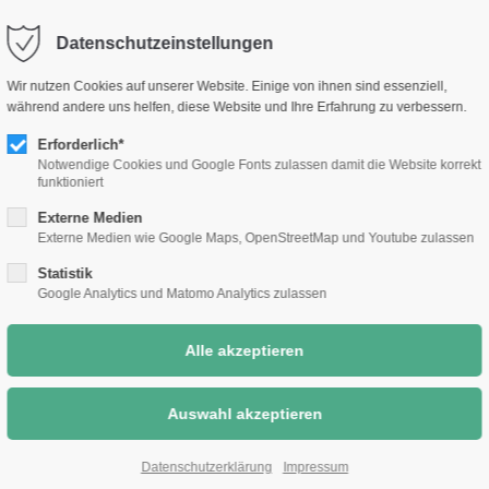
selm.de
Sc
Datenschutzeinstellungen
Rathaus &
Bauen &
Umwelt &
Wir nutzen Cookies auf unserer Website. Einige von ihnen sind essenziell,
Bürgerthemen
Wirtschaft
Klimaschutz
während andere uns helfen, diese Website und Ihre Erfahrung zu verbessern.
Erforderlich*
Notwendige Cookies und Google Fonts zulassen damit die Website korrekt
funktioniert
Externe Medien
Externe Medien wie Google Maps, OpenStreetMap und Youtube zulassen
Statistik
Google Analytics und Matomo Analytics zulassen
Datenschutzerklärung
Impressum