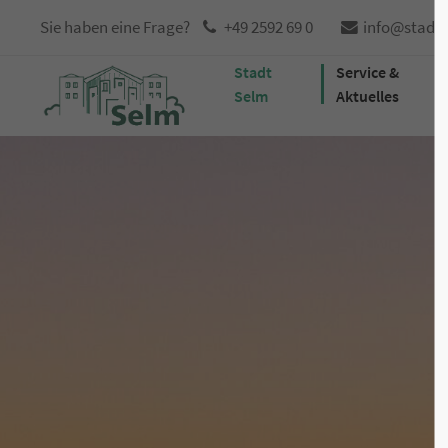
Sie haben eine Frage?
+49 2592 69 0
info@stadt
Stadt
Service &
Selm
Aktuelles