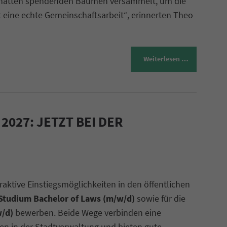
chatten spendenden Bäumen versammelt, um die
t eine echte Gemeinschaftsarbeit“, erinnerten Theo
Weiterlesen …
027: JETZT BEI DER
raktive Einstiegsmöglichkeiten in den öffentlichen
Studium Bachelor of Laws (m/w/d)
sowie für die
w/d)
bewerben. Beide Wege verbinden eine
n in der Stadtverwaltung und bieten gute