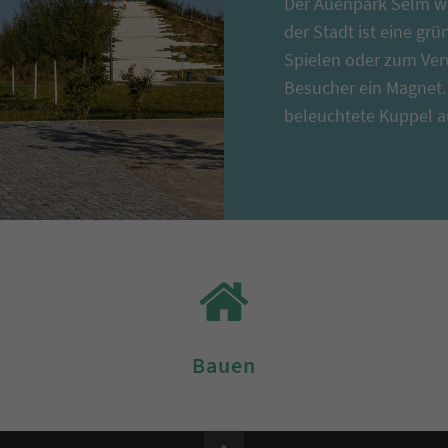
Der Auenpark Selm wu
der Stadt ist eine gr
Spielen oder zum Verwe
Besucher ein Magnet.
beleuchtete Kuppel a
Bauen