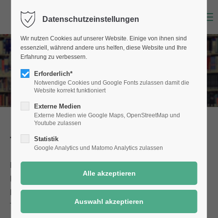
Menu
Datenschutzeinstellungen
Wir nutzen Cookies auf unserer Website. Einige von ihnen sind
essenziell, während andere uns helfen, diese Website und Ihre
Erfahrung zu verbessern.
Erforderlich*
Notwendige Cookies und Google Fonts zulassen damit die
Website korrekt funktioniert
Externe Medien
Externe Medien wie Google Maps, OpenStreetMap und
Youtube zulassen
Tagesbetreuung für Kinder
Statistik
Google Analytics und Matomo Analytics zulassen
Für Kinder gibt es in Selm ein breites
Betreuungsangebot in Tageseinrichtungen, in der
Kindertagespflege (Betreuung durch eine
Tagesmutter) und der offenen Ganztagsschule.