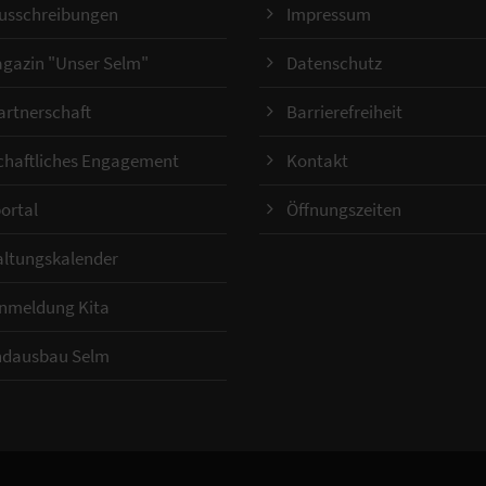
ausschreibungen
Impressum
gazin "Unser Selm"
Datenschutz
artnerschaft
Barrierefreiheit
chaftliches Engagement
Kontakt
ortal
Öffnungszeiten
altungskalender
Anmeldung Kita
ndausbau Selm