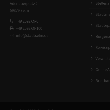
Stellen
Adenauerplatz 2
59379 Selm
Stadtma
+49 2592 69-0
Städtep
+49 2592 69-100
info@stadtselm.de
Bürgers
Servicep
Veranst
Online 
Breitba