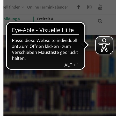
hnell finden
Online Terminkalender
Bildung &
Freizeit &
Soziales
Tourismus