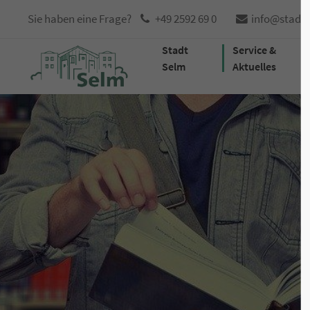
Sie haben eine Frage?
+49 2592 69 0
info@stadt
Stadt
Service &
Selm
Aktuelles