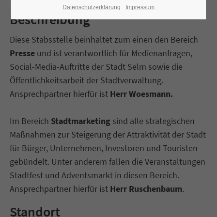
Datenschutzerklärung
Impressum
Beschreibung
Diese Stabsstelle beinhaltet zum einen den Bereich
Presse
und ist verantwortlich für Medienanfragen,
Social-Media-Auftritte der Stadt Selm sowie die
Öffentlichkeitsarbeit der Stadtverwaltung.
Ansprechpartner hierfür ist
Herr Woesmann.
Im Bereich
Stadtmarketing
sind alle strategischen
Maßnahmen zur Steigerung der Attraktivität der Stadt
für Bürger, Unternehmen, Investoren und Touristen
gebündelt. Unter anderem fallen die Veranstaltungen
Stadtfest und Adventsmarkt in diesen Bereich.
Ansprechpartner hierfür ist
Herr Ruschenbaum
.
Standort