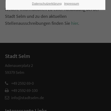
Datenschutzerklärung
Impressum
Weitere Informationen zu einer Ausbildung bei der
Stadt Selm und zu den aktuellen
Stellenausschreibungen finden Sie
hier
.
Stadt Selm
Adenauerplatz 2
59379 Selm
+49 2592 69-0
+49 2592 69-100
info@stadtselm.de
Interessante Links