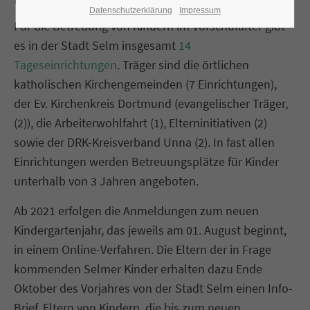
Datenschutzerklärung
Impressum
Für die Betreuung von Kindern im Vorschulalter gibt
es in der Stadt Selm insgesamt
14
Tageseinrichtungen
. Träger sind die örtlichen
katholischen Kirchengemeinden (7 Einrichtungen),
der Ev. Kirchenkreis Dortmund (evangelischer Träger,
(2)), die Arbeiterwohlfahrt (1), Elterninitiativen (2)
sowie der DRK-Kreisverband Unna (2). In fast allen
Einrichtungen werden Betreuungsplätze für Kinder
unterhalb von 3 Jahren angeboten.
Ab 2021 erfolgen die Anmeldungen zum neuen
Kindergartenjahr, das jeweils am 01. August beginnt,
in einem Online-Verfahren. Die Eltern der in Frage
kommenden Selmer Kinder erhalten dazu Ende
Oktober des Vorjahres von der Stadt Selm einen Info-
Brief. Eltern von Kindern, die bis zum neuen