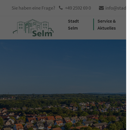
Sie haben eine Frage?
+49 2592 69 0
info@stadt
Stadt
Service &
Selm
Aktuelles