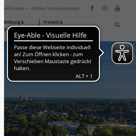
hnell finden
Online Terminkalender
Bildung &
Freizeit &
Soziales
Tourismus