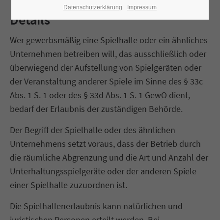
Datenschutzerklärung
Impressum
Details
Wer gewerbsmäßig eine Spielhalle oder ein ähnliches
Unternehmen betreiben will, das ausschließlich oder
überwiegend der Aufstellung von Spielgeräten oder
der Veranstaltung anderer Spiele im Sinne des § 33c
Abs. 1 S. 1 oder des § 33d Abs. 1 S. 1 GewO dient,
bedarf der Erlaubnis der zuständigen Behörde.
Der Begriff der Spielhalle oder des ähnlichen
Unternehmens setzt voraus, dass der Betrieb durch
die räumliche Abgrenzung und die Art und Anzahl der
Unterhaltungsspielgeräte oder der anderen Spiele
einer Spielhalle zuzuordnen ist.
Die Spielhallenerlaubnis kann natürlichen und
juristischen Personen erteilt werden. Bei