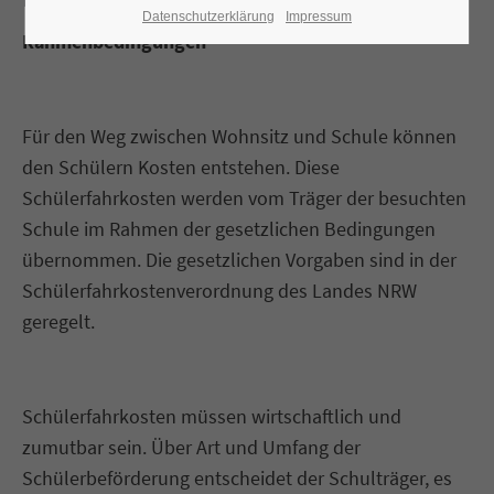
Datenschutzerklärung
Impressum
Rahmenbedingungen
Für den Weg zwischen Wohnsitz und Schule können
den Schülern Kosten entstehen. Diese
Schülerfahrkosten werden vom Träger der besuchten
Schule im Rahmen der gesetzlichen Bedingungen
übernommen. Die gesetzlichen Vorgaben sind in der
Schülerfahrkostenverordnung des Landes NRW
geregelt.
Schülerfahrkosten müssen wirtschaftlich und
zumutbar sein. Über Art und Umfang der
Schülerbeförderung entscheidet der Schulträger, es