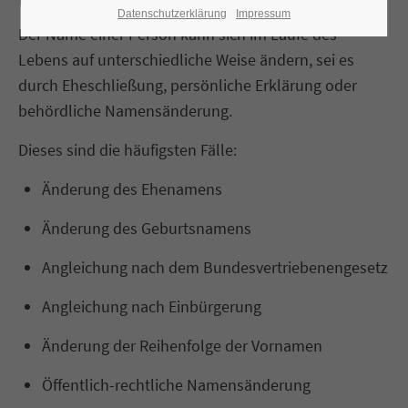
Datenschutzerklärung
Impressum
Der Name einer Person kann sich im Laufe des
Lebens auf unterschiedliche Weise ändern, sei es
durch Eheschließung, persönliche Erklärung oder
behördliche Namensänderung.
Dieses sind die häufigsten Fälle:
Änderung des Ehenamens
Änderung des Geburtsnamens
Angleichung nach dem Bundesvertriebenengesetz
Angleichung nach Einbürgerung
Änderung der Reihenfolge der Vornamen
Öffentlich-rechtliche Namensänderung