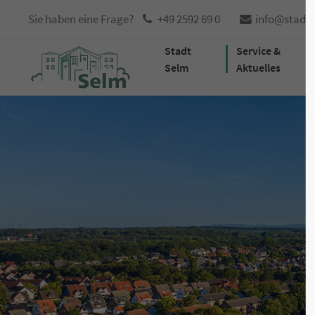
Sie haben eine Frage?
+49 2592 69 0
info@stadt
Stadt
Service &
Selm
Aktuelles