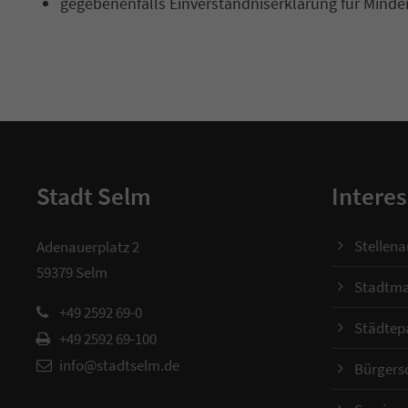
gegebenenfalls Einverständniserklärung für Minder
Stadt Selm
Interes
Stellen
Adenauerplatz 2
59379 Selm
Stadtma
+49 2592 69-0
Städtep
+49 2592 69-100
info@stadtselm.de
Bürgers