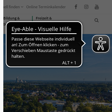
hnell finden
Online Terminkalender
Bildung &
Freizeit &
Soziales
Tourismus