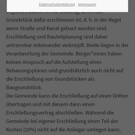
Datenschutzerklärung
Impressum
Jegliches Bauen ist nur zulässig, wenn das
Grundstück dafür erschlossen ist, d. h. in der Regel
wenn Straße und Kanal gebaut worden sind.
Erschließung und Bauleitplanung sind daher
untrennbar miteinander verknüpft. Beide liegen in der
Verantwortung der Gemeinde. Bürger*innen haben
keinen Anspruch auf die Aufstellung eines
Bebauungsplanes und grundsätzlich auch nicht auf
die Erschließung von Grundstücken als
Baugrundstück.
Die Gemeinde kann die Erschließung auf einen Dritten
übertragen und mit diesem dann einen
Erschließungsvertrag abschließen. Während die
Gemeinde bei eigener Erschließung einen Teil der
Kosten (10%) nicht auf die Anlieger umlegen kann,