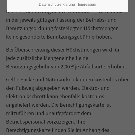
Datenschutzerklärung
Impressum
Bei der „Benutzung des Wertstoffhofes“ wird für die
in der jeweils gültigen Fassung der Betriebs- und
Benutzungsordnung festgelegten Höchstmengen
keine gesonderte Benutzungsgebühr erhoben.
Bei Überschreitung dieser Höchstmengen wird für
jede zusätzliche Mengeneinheit eine
Benutzungsgebühr von 2,00 € je Abfallsorte erhoben.
Gelbe Säcke und Naturkorken können kostenlos über
den Fußweg abgegeben werden. Elektro- und
Elektronikschrott kann ebenfalls kostenlos
angeliefert werden. Die Berechtigungskarte ist
mitzuführen und unaufgefordert dem
Betriebspersonal vorzuzeigen. Ihre
Berechtigungskarte finden Sie im Anhang des