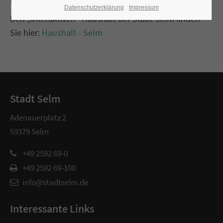
Datenschutzerklärung
Impressum
Den „interaktiven“ Haushalt der Stadt Selm finden
Sie hier:
Haushalt - Selm
Stadt Selm
Adenauerplatz 2
59379 Selm
+49 2592 69-0
+49 2592 69-100
info@stadtselm.de
Interessante Links