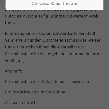
Datenschutzerklärung
Impressum
Die Bodenrichtwertkarte wird herausgegeben vom
Gutachterausschuss für Grundstückswerte im Kreis
Unna.
Informationen zur Bodenrichtwertkarte der Stadt
Selm erteilt nur der Gutachterausschuss des Kreises
Unna. Hier stehen Ihnen die Mitarbeiter der
Geschäftsstelle für weitergehende Informationen zur
Verfügung.
Anschrift:
Geschäftsstelle des Gutachterausschusses für
Grundstückswerte im Kreis Unna
Zechenstraße 51