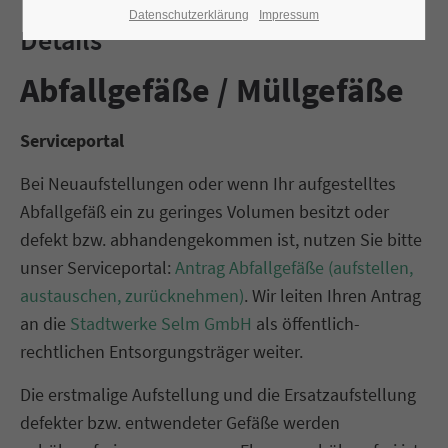
Datenschutzerklärung
Impressum
Details
Abfallgefäße / Müllgefäße
Serviceportal
Bei Neuaufstellungen oder wenn Ihr aufgestelltes
Abfallgefäß ein zu geringes Volumen besitzt oder
defekt bzw. abhandengekommen ist, nutzen Sie bitte
unser Serviceportal:
Antrag Abfallgefäße (aufstellen,
austauschen, zurücknehmen)
. Wir leiten Ihren Antrag
an die
Stadtwerke Selm GmbH
als öffentlich-
rechtlichen Entsorgungsträger weiter.
Die erstmalige Aufstellung und die Ersatzaufstellung
defekter bzw. entwendeter Gefäße werden