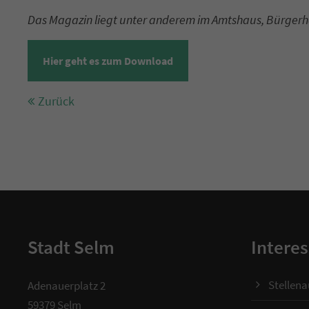
Das Magazin liegt unter anderem im Amtshaus, Bürgerhau
Hier geht es zum Download
Zurück
Stadt Selm
Interes
Stellen
Adenauerplatz 2
59379 Selm