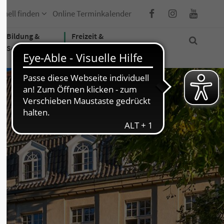
hnell finden
Online Terminkalender
Bildung &
Freizeit &
Soziales
Tourismus