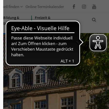
hnell finden
Online Terminkalender
Bildung &
Freizeit &
Soziales
Tourismus