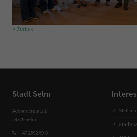
Zurück
Stadt Selm
Interes
Stellen
Adenauerplatz 2
59379 Selm
Stadtma
+49 2592 69-0