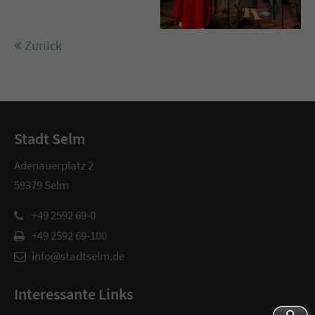
Zurück
Stadt Selm
Adenauerplatz 2
59379 Selm
+49 2592 69-0
+49 2592 69-100
info@stadtselm.de
Interessante Links