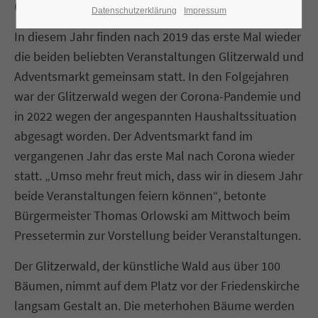
Glitzerwald
Datenschutzerklärung
Impressum
In diesem Jahr finden nach 2019 das erste Mal wieder
die beiden beliebten Veranstaltungen Glitzerwald und
Adventsmarkt gemeinsam statt. In den Folgejahren
war der Glitzerwald wegen der Corona-Pandemie und
in 2022 wegen der angespannten Haushaltssituation
abgesagt worden. Der Adventsmarkt fand im
vergangenen Jahr das erste Mal nach Corona wieder
statt. „Umso mehr freut mich, dass wir in diesem Jahr
beide Veranstaltungen feiern können“, betonte
Bürgermeister Thomas Orlowski am Mittwoch beim
Pressetermin zur Vorstellung beider Veranstaltungen.
Der Glitzerwald, der künstliche Wald aus über 100
Bäumen, nimmt auf dem Platz vor der Friedenskirche
langsam Gestalt an. Die meterhohen Bäume werden