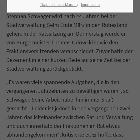
verabschiedet
Datenschutzerklärung
Impressum
Stephan Schwager wird nach 44 Jahren bei der
Stadtverwaltung Selm Ende März in den Ruhestand
gehen. In der Ratssitzung am Donnerstag wurde er
von Bürgermeister Thomas Orlowski sowie den
Fraktionsvorsitzenden verabschiedet. Zuvor hatte der
Dezernent in einer kurzen Rede auf seine Zeit bei der
Stadtverwaltung zurückgeblickt.
„Es waren viele spannende Aufgaben, die in den
vergangenen Jahrzehnten zu bewältigen waren“, so
Schwager. Seine Arbeit habe ihm immer Spaß
gemacht. „Leider ist jedoch in den vergangenen zwei
Jahren das Miteinander zwischen Rat und Verwaltung
und auch innerhalb der Fraktionen im Rat etwas
abhandengekommen“, kritisierte er. Er hoffe, dass