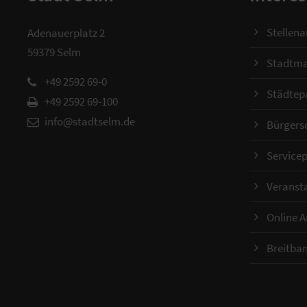
Stellen
Adenauerplatz 2
59379 Selm
Stadtma
+49 2592 69-0
Städtep
+49 2592 69-100
info@stadtselm.de
Bürgers
Servicep
Veranst
Online 
Breitba