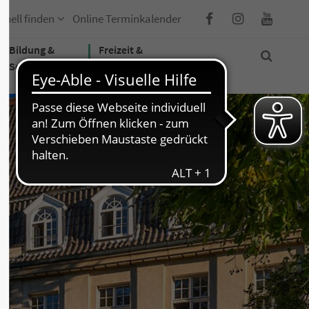
hnell finden
Online Terminkalender
Bildung &
Freizeit &
Soziales
Tourismus