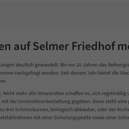
n auf Selmer Friedhof m
ttungen deutlich gewandelt. Wo vor 20 Jahren das Reihengra
ormen nachgefragt worden. Seit diesem Jahr bietet die Stad
hen.
. Nicht mehr alle Verwandten schaffen es, sich regelmäßig
st mit der Urnenröhrenbestattung gegeben. Diese stellt ein
 zu drei Schmuckurnen, biologisch abbaubar, oder vier Asc
Edelstahlrahmen mit einer Sicherungsplatte sowie einer Sc