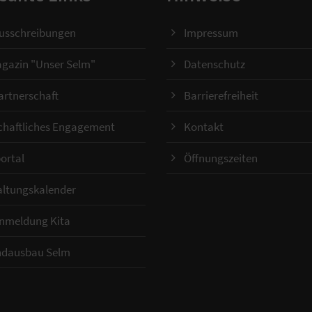
ausschreibungen
Impressum
gazin "Unser Selm"
Datenschutz
artnerschaft
Barrierefreiheit
chaftliches Engagement
Kontakt
ortal
Öffnungszeiten
altungskalender
Anmeldung Kita
ndausbau Selm