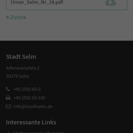
Unser_Selm_Nr_18.pdf
(3,2 MiB)
Zurück
Stadt Selm
Adenauerplatz 2
59379 Selm
+49 2592 69-0
+49 2592 69-100
info@stadtselm.de
Interessante Links