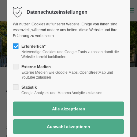
Menu
Datenschutzeinstellungen
Wir nutzen Cookies auf unserer Website. Einige von ihnen sind
essenziell, während andere uns helfen, diese Website und Ihre
Erfahrung zu verbessern.
Erforderlich*
Notwendige Cookies und Google Fonts zulassen damit die
Website korrekt funktioniert
Externe Medien
Externe Medien wie Google Maps, OpenStreetMap und
Youtube zulassen
Aktuelle Meldungen
aus Selm
Statistik
Google Analytics und Matomo Analytics zulassen
08.11.2021 13:16
2018 hat das Unternehmen McAirlaids seinen Betrieb
in Selm aufgenommen. Schon damals bestand die