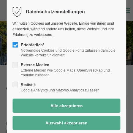
Menu
Datenschutzeinstellungen
Wir nutzen Cookies auf unserer Website. Einige von ihnen sind
essenziell, während andere uns helfen, diese Website und Ihre
Erfahrung zu verbessern.
Erforderlich*
Notwendige Cookies und Google Fonts zulassen damit die
Website korrekt funktioniert
Externe Medien
Externe Medien wie Google Maps, OpenStreetMap und
Youtube zulassen
Aktuelle Meldungen
aus Selm
Statistik
Google Analytics und Matomo Analytics zulassen
18.11.2021 13:28
Die stark steigenden Corona-Zahlen auch in Selm
haben die Stadt Selm dazu veranlasst, den