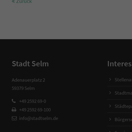
Zurück
Stadt Selm
Interes
Stellen
Adenauerplatz 2
59379 Selm
Stadtma
+49 2592 69-0
Städtep
+49 2592 69-100
info@stadtselm.de
Bürgers