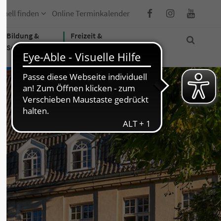
hnell finden
Online Terminkalender
Bildung &
Freizeit &
Soziales
Tourismus