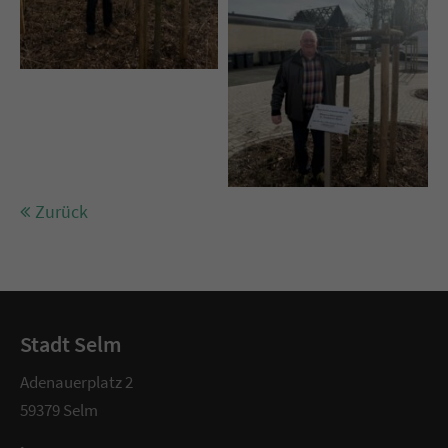
Zurück
Stadt Selm
Adenauerplatz 2
59379 Selm