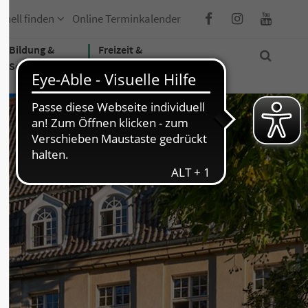
hnell finden
Online Terminkalender
Bildung &
Freizeit &
Soziales
Tourismus