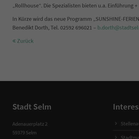
„Rollhouse“. Die Spezialisten bieten u.a. Einführung 
In Kürze wird das neue Programm „SUNSHINE-FERIENSP
Benedikt Dorth, Tel. 02592 696021 –
b.dorth@stadtse
Zurück
Stadt Selm
Interes
Stellen
Adenauerplatz 2
59379 Selm
Stadtma