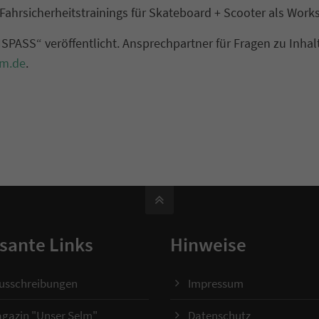
+ Fahrsicherheitstrainings für Skateboard + Scooter als Work
ASS“ veröffentlicht. Ansprechpartner für Fragen zu Inhal
lm.de
.
sante Links
Hinweise
ausschreibungen
Impressum
gazin "Unser Selm"
Datenschutz