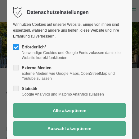
Menu
Datenschutzeinstellungen
Wir nutzen Cookies auf unserer Website. Einige von ihnen sind
essenziell, während andere uns helfen, diese Website und Ihre
Erfahrung zu verbessern.
Erforderlich*
Notwendige Cookies und Google Fonts zulassen damit die
Website korrekt funktioniert
Externe Medien
Externe Medien wie Google Maps, OpenStreetMap und
Youtube zulassen
Aktuelle Meldungen
aus Selm
Statistik
Google Analytics und Matomo Analytics zulassen
25.10.2021 08:54
Das nächste Kindergartenjahr 2022 / 2023 liegt zwar
noch in weiter Ferne, aber Eltern, deren Kinder bis