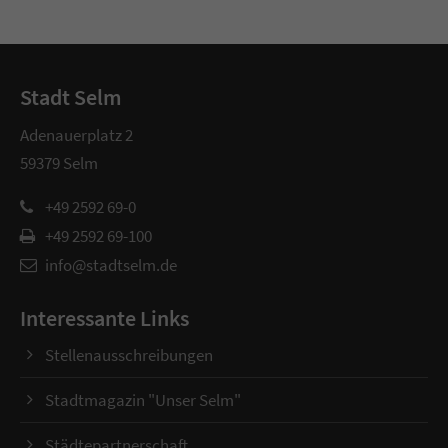
Stadt Selm
Adenauerplatz 2
59379 Selm
+49 2592 69-0
+49 2592 69-100
info@stadtselm.de
Interessante Links
Stellenausschreibungen
Stadtmagazin "Unser Selm"
Städtepartnerschaft