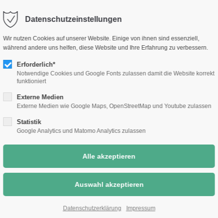
selm.de
Sc
Datenschutzeinstellungen
Rathaus &
Bauen &
Umwelt &
Wir nutzen Cookies auf unserer Website. Einige von ihnen sind essenziell,
Bürgerthemen
Wirtschaft
Klimaschutz
während andere uns helfen, diese Website und Ihre Erfahrung zu verbessern.
Erforderlich*
Notwendige Cookies und Google Fonts zulassen damit die Website korrekt
funktioniert
Externe Medien
Externe Medien wie Google Maps, OpenStreetMap und Youtube zulassen
Statistik
Google Analytics und Matomo Analytics zulassen
Datenschutzerklärung
Impressum