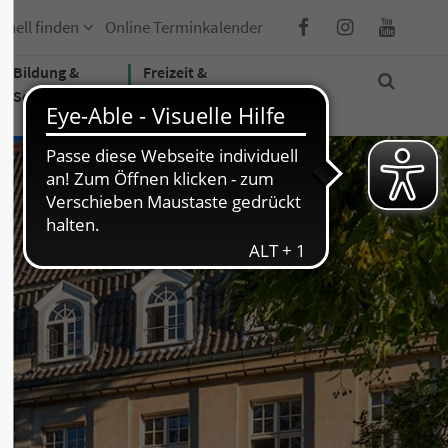
hnell finden
Online Terminkalender
Bildung &
Freizeit &
Soziales
Tourismus